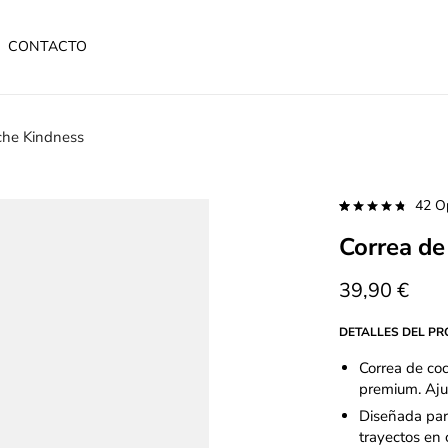
CONTACTO
che Kindness
42
Op
Valorado
42
Correa de
con
4.86
de 5 en
base a
valoracione
39,90
€
s de
clientes
DETALLES DEL P
Correa de co
premium. Aju
Diseñada par
trayectos en