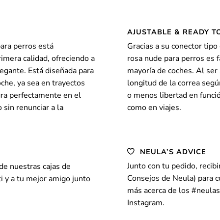
AJUSTABLE & READY T
ara perros está
Gracias a su conector tipo
imera calidad, ofreciendo a
rosa nude para perros es f
legante. Está diseñada para
mayoría de coches. Al ser 
oche, ya sea en trayectos
longitud de la correa segú
gra perfectamente en el
o menos libertad en función
 sin renunciar a la
como en viajes.
NEULA’S ADVICE
Junto con tu pedido, recib
e nuestras cajas de
Consejos de Neula) para c
ti y a tu mejor amigo junto
más acerca de los
#neulas
Instagram
.