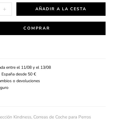
AÑADIR A LA CESTA
COMPRAR
da entre el 11/08 y el 13/08
n España desde 50 €
cambios o devoluciones
guro
lección Kindness
,
Correas de Coche para Perros