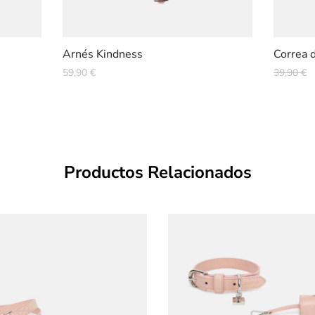
Arnés Kindness
Correa 
E
59,90
€
39,90
€
p
o
e
3
Productos Relacionados