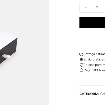
Correa
de
Coche
Kindness
quantity
Entrega estima
Envío gratis e
14 días para 
Pago 100% se
Co
CATEGORÍA: